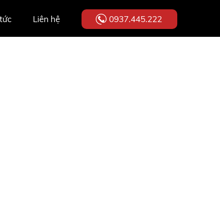
 tức
Liên hệ
0937.445.222