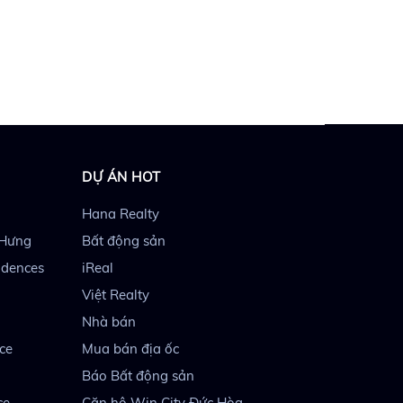
DỰ ÁN HOT
Hana Realty
 Hưng
Bất động sản
idences
iReal
Việt Realty
Nhà bán
ce
Mua bán địa ốc
Báo Bất động sản
ce
Căn hộ Win City Đức Hòa