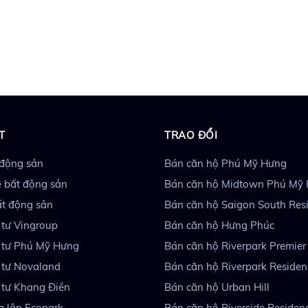
T
TRAO ĐỔI
 động sản
Bán căn hộ Phú Mỹ Hưng
 bất động sản
Bán căn hộ Midtown Phú Mỹ
ất động sản
Bán căn hộ Saigon South Res
 tư Vingroup
Bán căn hộ Hưng Phúc
 tư Phú Mỹ Hưng
Bán căn hộ Riverpark Premier
 tư Novaland
Bán căn hộ Riverpark Residen
 tư Khang Điền
Bán căn hộ Urban Hill
g lập Ecopark
Bán căn hộ Riverside Residen